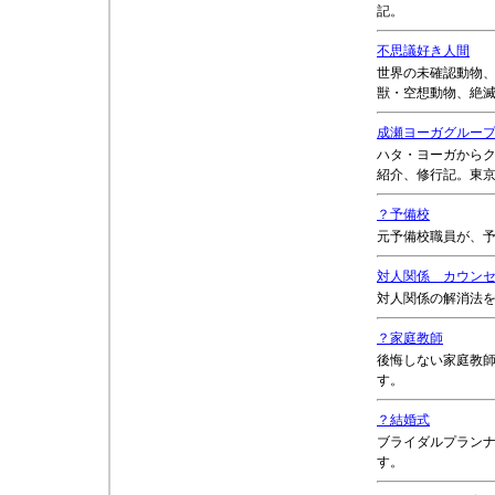
記。
不思議好き人間
世界の未確認動物
獣・空想動物、絶
成瀬ヨーガグルー
ハタ・ヨーガから
紹介、修行記。東
？予備校
元予備校職員が、
対人関係 カウン
対人関係の解消法
？家庭教師
後悔しない家庭教
す。
？結婚式
ブライダルプラン
す。