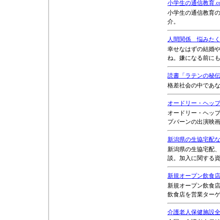
小学生の通信教育.c
小学生の通信教育
介。
人間関係 悩みた
幸せなはずの結婚
ね。嫌になる前に
読書「ラテンの秘
格差社会の中であ
オードリー・ヘッ
オードリー・ヘッ
プバーンの出演映
新潟県の生協宅配
新潟県の生協宅配
談。加入に関する
新規オープン飲食
新規オープン飲食
飲食店を営業ター
介護老人保健施設