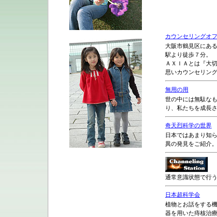
カウンセリングオ
大阪市鶴見区にあ
駅より徒歩７分。
ＡＸＩＡとは『大
思いカウンセリン
無用の用
世の中には無駄な
り、私たちを成長
奇天烈科学の世界
日本ではあまり知
異の発見をご紹介
通常意識状態で行
日本超科学会
植物とお話をする
器を用いた痔核治