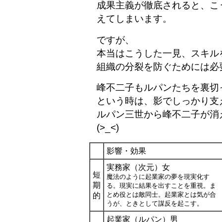
成果主義が徹底されると、こ
えてしまいます。
ですが、
本当はこうした一見、スキル
組織の分裂を防ぐためには必
峰不二子もルパンたちを裏切
という時は、影でしっかり支
ルパン三世から峰不二子が消
(>_<)
影響・効果
実務家（次元）女
短
魔法のように起業家の夢を現実化す
期
る。現実に結果を出すことを重視。ま
とめ役とは敵同士。起業家とは気が合
的
うが、ときとして謀反を起こす。
起業家（ルパン）男