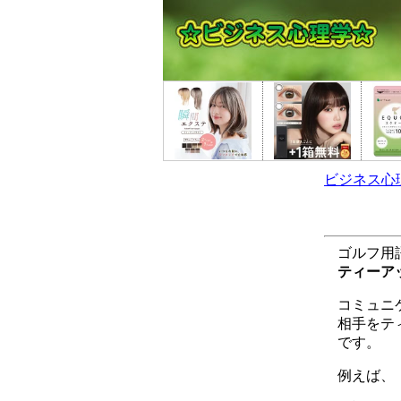
ビジネス心
ゴルフ用
ティーア
コミュニ
相手をテ
です。
例えば、