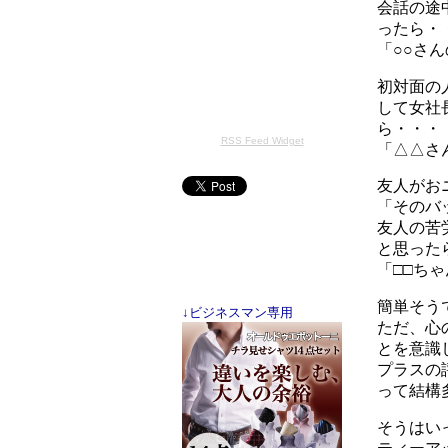
会話の途
ったら・
「○○さ
初対面の
して女社
ら・・・
RSS Feed Widget
「△△さ
友人がお
「そのバ
友人の苦
と思った
「□□ち
簡単そう
↓ビジネスマン専用
ただ、心
とを意識
プラスの
って結構
そうはい