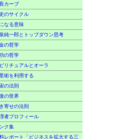
長カーブ
史のサイクル
になる意味
泉純一郎とトップダウン思考
金の哲学
功の哲学
ピリチュアルとオーラ
星術を利用する
宙の法則
後の世界
き寄せの法則
理者プロフィール
ンク集
料レポート「ビジネスを拡大する三