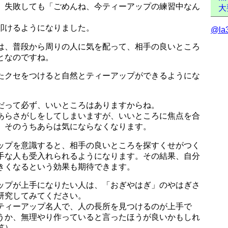
、失敗しても「ごめんね、今ティーアップの練習中なん
大
叩けるようになりました。
@l
は、普段から周りの人に気を配って、相手の良いところ
となのですね。
たクセをつけると自然とティーアップができるようにな
。
だって必ず、いいところはありますからね。
あらさがしをしてしまいますが、いいところに焦点を合
、そのうちあらは気にならなくなります。
ップを意識すると、相手の良いところを探すくせがつく
手な人も受入れられるようになります。その結果、自分
きくなるという効果も期待できます。
ップが上手になりたい人は、「おぎやはぎ」のやはぎさ
研究してみてください。
ティーアップ名人で、人の長所を見つけるのが上手で
うか、無理やり作っていると言ったほうが良いかもしれ
笑）