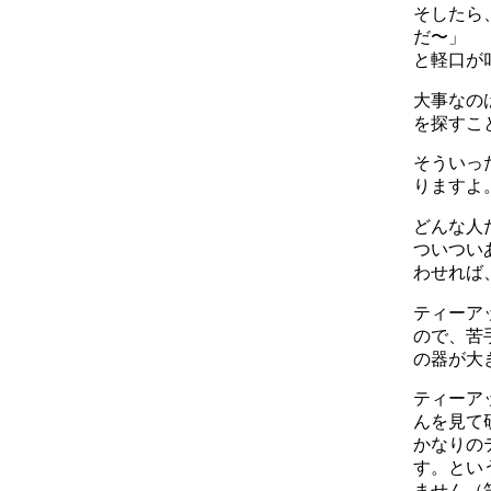
そしたら
だ〜」
と軽口が
大事なの
を探すこ
そういっ
りますよ
どんな人
ついつい
わせれば
ティーア
ので、苦
の器が大
ティーア
んを見て
かなりの
す。とい
ません（