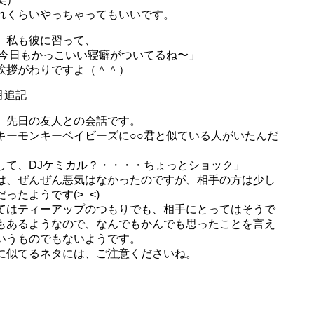
れくらいやっちゃってもいいです。
、私も彼に習って、
、今日もかっこいい寝癖がついてるね〜」
挨拶がわりですよ（＾＾）
4月追記
、先日の友人との会話です。
キーモンキーベイビーズに○○君と似ている人がいたんだ
して、DJケミカル？・・・・ちょっとショック」
は、ぜんぜん悪気はなかったのですが、相手の方は少し
ったようです(>_<)
てはティーアップのつもりでも、相手にとってはそうで
もあるようなので、なんでもかんでも思ったことを言え
いうものでもないようです。
に似てるネタには、ご注意くださいね。