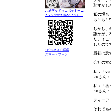
ティーア
恥ずかし
お洒落なドゥエボットーニ
私の場合
Yシャツのお得なセット！
もともと
しかし、
誰かが、
た。そこ
したので
↑ビジネス心理学
最初は悲
スマートフォン
会社の女
私：「○
○○さん
私：「あ
○○さん
ティーア
それでも