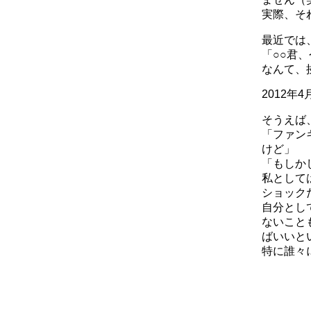
実際、そ
最近では
「○○君
なんて、
2012年
そうえば
「ファン
けど」
「もしか
私として
ショックだ
自分とし
ないこと
ばいいと
特に誰々