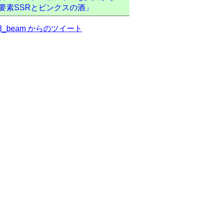
要素SSRとビンクスの酒」
a3_beam からのツイート