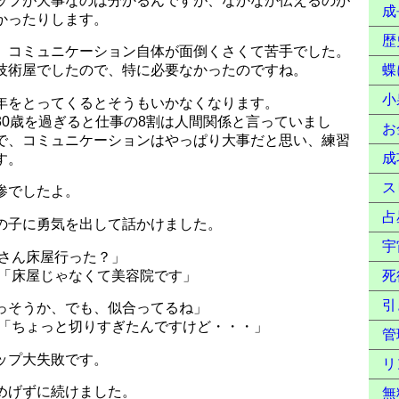
ップが大事なのは分かるんですが、なかなか伝えるのが
成
かったりします。
歴
、コミュニケーション自体が面倒くさくて苦手でした。
蝶
技術屋でしたので、特に必要なかったのですね。
小
年をとってくるとそうもいかなくなります。
30歳を過ぎると仕事の8割は人間関係と言っていまし
お
で、コミュニケーションはやっぱり大事だと思い、練習
成
す。
ス
惨でしたよ。
占
の子に勇気を出して話かけました。
宇
○さん床屋行った？」
：「床屋じゃなくて美容院です」
死
引
っそうか、でも、似合ってるね」
：「ちょっと切りすぎたんですけど・・・」
管
ップ大失敗です。
リ
めげずに続けました。
無