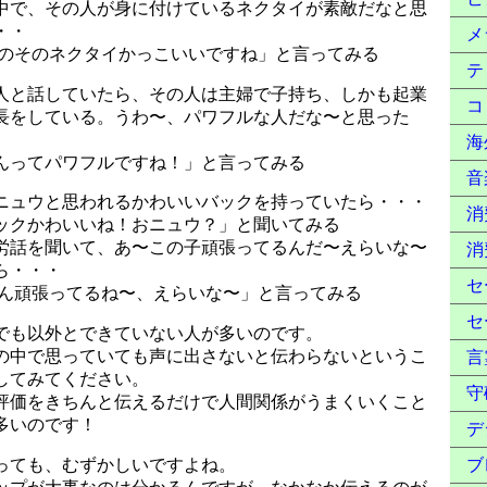
中で、その人が身に付けているネクタイが素敵だなと思
・・
メ
んのそのネクタイかっこいいですね」と言ってみる
テ
人と話していたら、その人は主婦で子持ち、しかも起業
コ
長をしている。うわ〜、パワフルな人だな〜と思った
海
んってパワフルですね！」と言ってみる
音
ニュウと思われるかわいいバックを持っていたら・・・
消
ックかわいいね！おニュウ？」と聞いてみる
労話を聞いて、あ〜この子頑張ってるんだ〜えらいな〜
消
ら・・・
セ
ゃん頑張ってるね〜、えらいな〜」と言ってみる
セ
でも以外とできていない人が多いのです。
の中で思っていても声に出さないと伝わらないというこ
言
してみてください。
守
評価をきちんと伝えるだけで人間関係がうまくいくこと
多いのです！
デ
っても、むずかしいですよね。
ブ