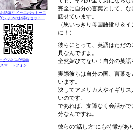
でも、それが全く気にならな
完全に自分の言葉として、な
お洒落なドゥエボットーニ
話せています。
Yシャツのお得なセット！
（思いっきり母国語訛り＆イ
に！）
彼らにとって、英語はただの
具なんですよ。
↑ビジネス心理学
全然媚びてない！自分の英語
スマートフォン
実際彼らは自分の国、言葉を
います。
決してアメリカ人やイギリス
いのです。
であれば、支障なく会話がで
分なんですね。
彼らの“話し方”にも特徴があ